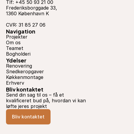
Tlf: +45 50 93 21 00
Frederiksborggade 33,
1360 København K
CVR: 31 85 27 06
Navigation
Projekter
Om os
Teamet
Bogholderi
Ydelser
Renovering
Snedkeropgaver
Køkkenmontage
Erhverv
Bliv kontaktet
Send din sag til os – få et 
kvalificeret bud på, hvordan vi kan 
løfte jeres projekt
Bliv kontaktet