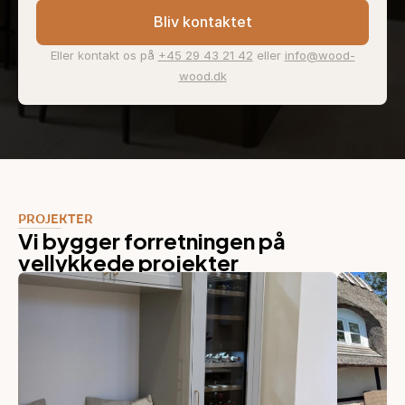
Bliv kontaktet
Eller kontakt os på 
+45 29 43 21 42
 eller 
info@wood-
wood.dk
PROJEKTER
Vi bygger forretningen på 
vellykkede projekter