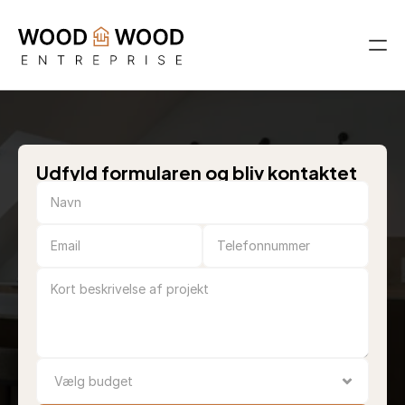
Ydelser
Projekter
Om os
Kontakt os
Udfyld formularen og bliv kontaktet
Bliv kontaktet